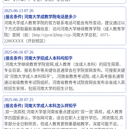
2025-06-13 07:26
[
报名条件
]
河南大学成教学院电话是多少
河南大学成人教育学院的官方联系电话可能会有所变动，建议通过以
下方式获取最新准确信息：访问河南大学继续教育学院（成人教育学
院）官网（如：[http://cjycn/](http://cjy-河南大学总机：0371-
2286XXXX（开封校区）
2025-06-16 07:26
[
报名条件
]
河南大学招成人本科吗知乎
,河南大学继续教育学院官网,成人教育（含成人本科）的招生简章、
专业目录、报名条件等关键信息通常会在学院官网发布。可搜索关键
词“河南大学成人本科知乎”。,河南省教育考试院,-成人高考报名通常
通过省级教育考试院组织，河南省教育考试院官网会发布全省成人高
校招生安排，包括河南大学的招生计划。
2025-06-20 07:25
[
报名条件
]
河南大学成人本科怎么样知乎
,双一流高校,河南大学是河南省重点建设的“双一流”高校，成人教育
学历国家承认，学信网可查，适合在职人士提升学历。,师资情况,共
享部分全日制师资，但成人教育更侧重基础教学，深度可能不足。,