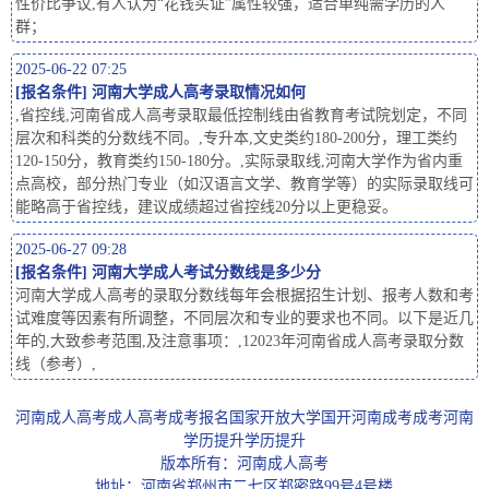
性价比争议,有人认为“花钱买证”属性较强，适合单纯需学历的人
群；
2025-06-22 07:25
[
报名条件
]
河南大学成人高考录取情况如何
,省控线,河南省成人高考录取最低控制线由省教育考试院划定，不同
层次和科类的分数线不同。,专升本,文史类约180-200分，理工类约
120-150分，教育类约150-180分。,实际录取线,河南大学作为省内重
点高校，部分热门专业（如汉语言文学、教育学等）的实际录取线可
能略高于省控线，建议成绩超过省控线20分以上更稳妥。
2025-06-27 09:28
[
报名条件
]
河南大学成人考试分数线是多少分
河南大学成人高考的录取分数线每年会根据招生计划、报考人数和考
试难度等因素有所调整，不同层次和专业的要求也不同。以下是近几
年的,大致参考范围,及注意事项：,12023年河南省成人高考录取分数
线（参考）,
河南成人高考
成人高考
成考报名
国家开放大学
国开
河南成考
成考
河南
学历提升
学历提升
版本所有：河南成人高考
地址：河南省郑州市二七区郑密路99号4号楼