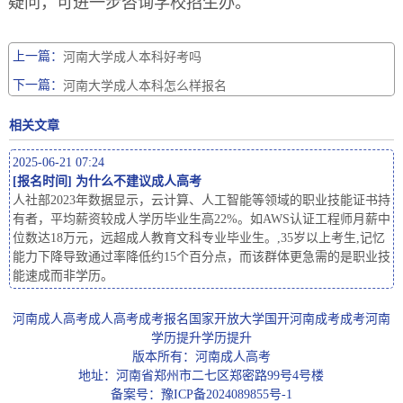
疑问，可进一步咨询学校招生办。
上一篇：
河南大学成人本科好考吗
下一篇：
河南大学成人本科怎么样报名
相关文章
2025-06-21 07:24
[
报名时间
]
为什么不建议成人高考
人社部2023年数据显示，云计算、人工智能等领域的职业技能证书持
有者，平均薪资较成人学历毕业生高22%。如AWS认证工程师月薪中
位数达18万元，远超成人教育文科专业毕业生。,35岁以上考生,记忆
能力下降导致通过率降低约15个百分点，而该群体更急需的是职业技
能速成而非学历。
河南成人高考
成人高考
成考报名
国家开放大学
国开
河南成考
成考
河南
学历提升
学历提升
版本所有：河南成人高考
地址：河南省郑州市二七区郑密路99号4号楼
备案号：
豫ICP备2024089855号-1