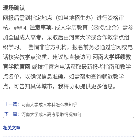
现场确认
网报后需到指定地点（如当地招生办）进行资格审
核。### 4.
注意事项
- 成人学历教育（函授/业余）需参
加全国成人高考，录取后由河南大学或合作教学点组
织学习。- 警惕非官方机构，报名前务必通过官网或电
话核实教学点资质。建议您直接访问
河南大学继续教
育学院官网
或拨打官方电话获取最新报考指南和教学
点名单，以确保信息准确。如需帮助查询就近教学
点，可告知具体城市，我将协助提供更多信息。
上一篇：
河南大学成人本科怎么样知乎
下一篇：
河南大学成人高考录取情况如何
相关文章