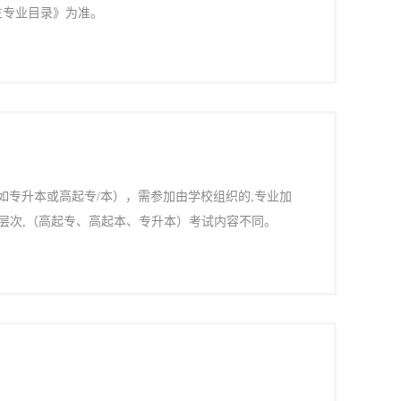
生专业目录》为准。
（如专升本或高起专/本），需参加由学校组织的,专业加
层次,（高起专、高起本、专升本）考试内容不同。