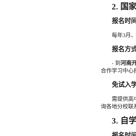
2.
国
报名时
每年3月
报名方
- 到
河南
合作学习中心
免试入
需提供高
询各地分校联
3. 
报名时