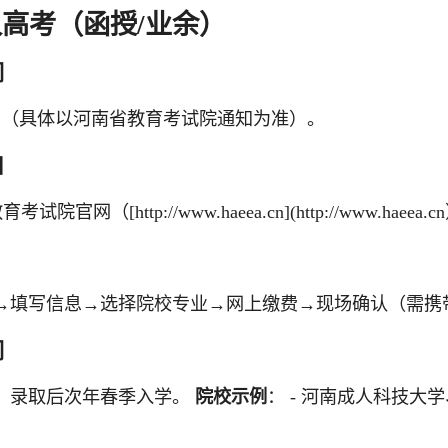
成人高考（函授/业余）
间
初（具体以河南省教育考试院通知为准）。
口
考试院官网（[http://www.haeea.cn](http://www.h
→填写信息→选择院校专业→网上缴费→现场确认（需携
间
旬，录取后次年春季入学。
院校示例
： - 河南成人科技