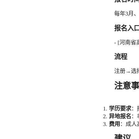
每年3月
报名入
- [河南省
流程
注册→选
注意
1.
学历要求
：
2.
异地报名
：
3.
费用
：成人
建议