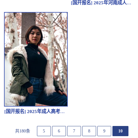
[
国开报名
]
2025年河南成人学历提升上大专-咨询电话
[
国开报名
]
2025年成人高考焦作市热门专业推荐
共180条
5
6
7
8
9
10