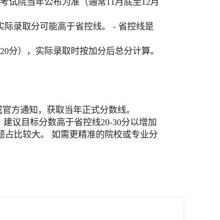
考试院当年公布为准（通常11月底至12月
实际录取分可能高于省控线。 - 省控线是
加20分），实际录取时按加分后总分计算。
.cn）或官方通知，获取当年正式分数线。
分，建议目标分数高于省控线20-30分以增加
题占比较大。 如需更精准的院校或专业分